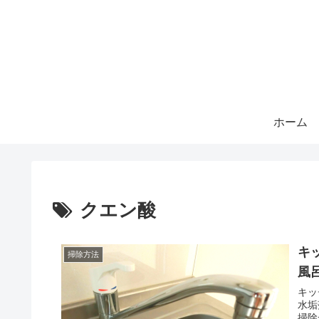
ホーム
クエン酸
キ
掃除方法
風
キッ
水垢
掃除