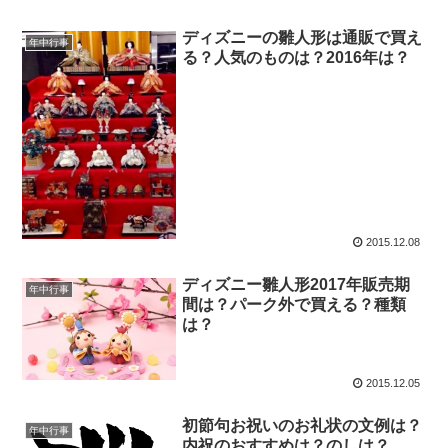
ディズニーの雛人形は通販で買え
年中行事
る？人気のものは？2016年は？
2015.12.08
ディズニー雛人形2017年販売期
年中行事
間は？パーク外で買える？種類
は？
2015.12.05
初節句お祝いのお礼状の文例は？
年中行事
内祝のおすすめは？のしは？