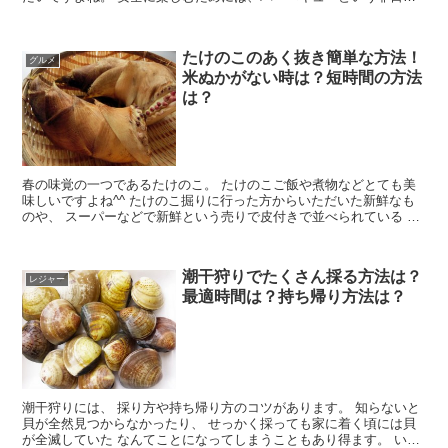
的なイベントの中での、 子供にありがちな注意点や、よく...
たけのこのあく抜き簡単な方法！
グルメ
米ぬかがない時は？短時間の方法
は？
春の味覚の一つであるたけのこ。 たけのこご飯や煮物などとても美
味しいですよね^^ たけのこ掘りに行った方からいただいた新鮮なも
のや、 スーパーなどで新鮮という売りで皮付きで並べられている も
のでも、美味しく食べるにはあく抜きが必要です。 あ...
潮干狩りでたくさん採る方法は？
レジャー
最適時間は？持ち帰り方法は？
潮干狩りには、 採り方や持ち帰り方のコツがあります。 知らないと
貝が全然見つからなかったり、 せっかく採っても家に着く頃には貝
が全滅していた なんてことになってしまうこともあり得ます。 いっ