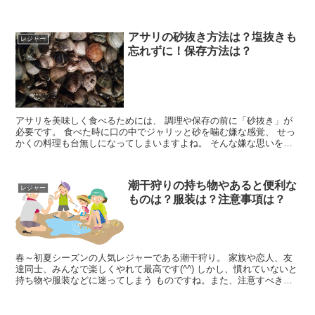
ぱい採って美味しく食べられるように、 行く前にしっ...
アサリの砂抜き方法は？塩抜きも
レジャー
忘れずに！保存方法は？
アサリを美味しく食べるためには、 調理や保存の前に「砂抜き」が
必要です。 食べた時に口の中でジャリッと砂を噛む嫌な感覚、 せっ
かくの料理も台無しになってしまいますよね。 そんな嫌な思いをす
ることがないように、 潮干狩りでアサリを捕ってきた時...
潮干狩りの持ち物やあると便利な
レジャー
ものは？服装は？注意事項は？
春～初夏シーズンの人気レジャーである潮干狩り。 家族や恋人、友
達同士、みんなで楽しくやれて最高です(^^) しかし、慣れていないと
持ち物や服装などに迷ってしまう ものですね。また、注意すべき点
も知っておき、あらかじめ できる対策はしてから出...